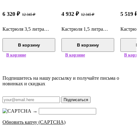
6 320
₽
4 932
₽
5 519
₽
12 345
₽
12 345
₽
Кастрюля 3,5 литра Гурман Профи ВСМПО 330335
Кастрюля 1,5 литра Гурман Профи ВСМПО 330315
В корзину
В корзину
В
В корзине
В корзине
В корз
Подпишитесь на нашу рассылку и получайте письма о
новинках и скидках
Подписаться
→
Обновить капчу (CAPTCHA)