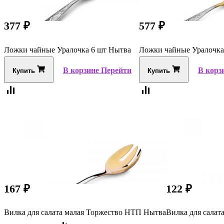
377
₽
577
₽
Ложки чайные Уралочка 6 шт Нытва
Ложки чайные Уралочк
В корзине
Перейти
В корз
Купить
Купить
167
₽
122
₽
Вилка для салата малая Торжество НТП Нытва
Вилка для салат