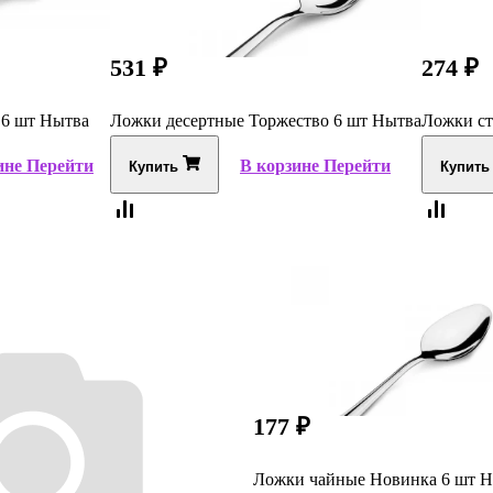
531
₽
274
₽
 6 шт Нытва
Ложки десертные Торжество 6 шт Нытва
Ложки ст
ине
Перейти
В корзине
Перейти
Купить
Купить
177
₽
Ложки чайные Новинка 6 шт 