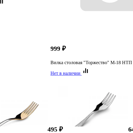
999
₽
Вилка столовая "Торжество" М-18 НТП
Нет в наличии
495
₽
6