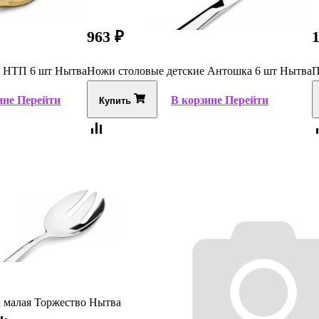
963
₽
а НТП 6 шт Нытва
Ножи столовые детские Антошка 6 шт Нытва
П
ине
Перейти
В корзине
Перейти
Купить
а малая Торжество Нытва