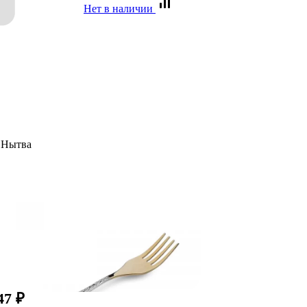
Нет в наличии
 Нытва
47
₽