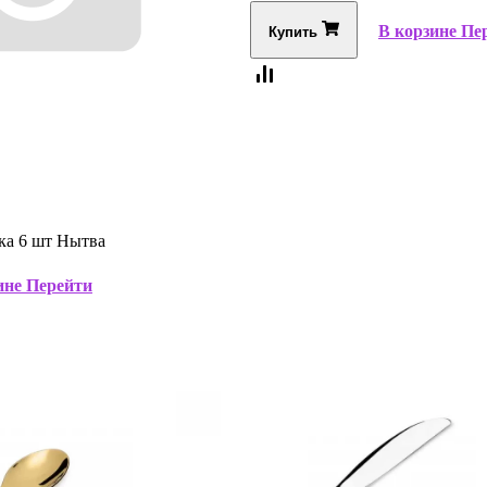
В корзине
Пе
Купить
ка 6 шт Нытва
ине
Перейти