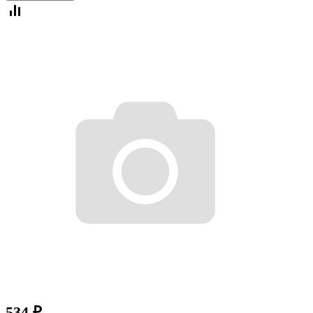
534
₽