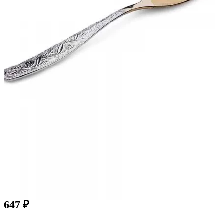
647
₽