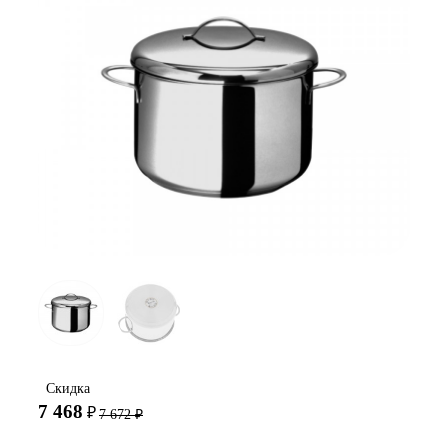
Скидка
7 468
₽
7 672
₽