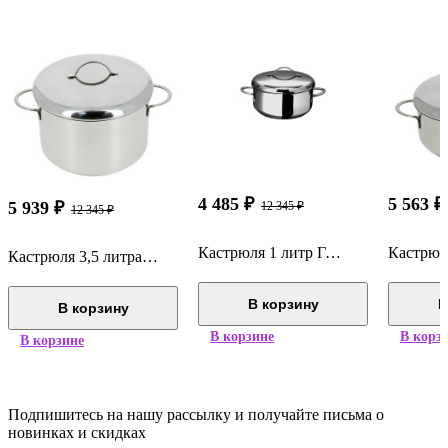
4 485
₽
5 563
₽
5 939
₽
12 345
₽
12 345
₽
Кастрюля 1 литр Гурман Классик ВСМПО 110310
Кастрюля 3,5 литра Гурман Классик ВСМПО 110335
В корзину
В
В корзину
В корзине
В корз
В корзине
Подпишитесь на нашу рассылку и получайте письма о
новинках и скидках