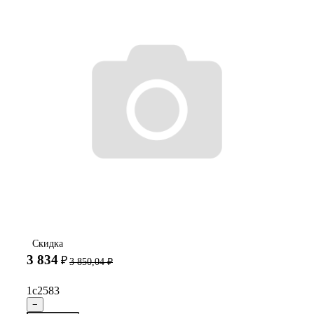
Скидка
3 834
₽
3 850,04
₽
1с2583
−