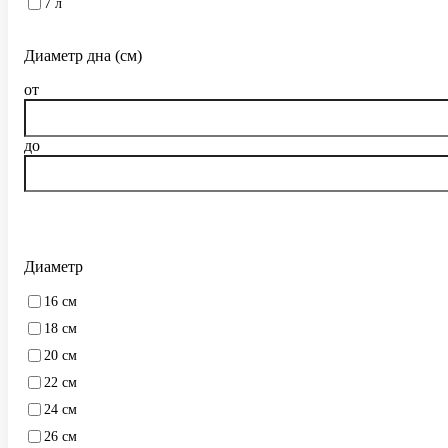
7 л
Диаметр дна (см)
от
до
Диаметр
16 см
18 см
20 см
22 см
24 см
26 см